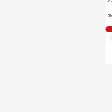
מפקד פיקוד המרכז, אלוף יהודה פוקס, בזירת הפיגוע בצומת חמרה:  "זהו פיגוע 
אנחנו 
המשימה שלנו להגן על התושבים, על היישובים, בצירים ובכל מקום כדי למנוע את 