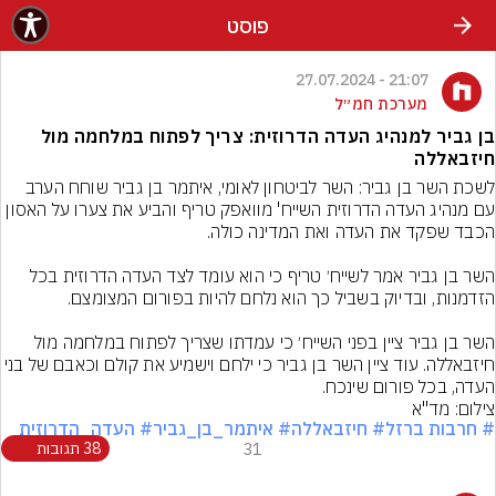
פוסט
21:07 - 27.07.2024
מערכת חמ״ל
בן גביר למנהיג העדה הדרוזית: צריך לפתוח במלחמה מול
חיזבאללה
לשכת השר בן גביר: השר לביטחון לאומי, איתמר בן גביר שוחח הערב 
עם מנהיג העדה הדרוזית השייח' מוואפק טריף והביע את צערו על האסון 
השר בן גביר אמר לשייח׳ טריף כי הוא עומד לצד העדה הדרוזית בכל 
השר בן גביר ציין בפני השייח׳ כי עמדתו שצריך לפתוח במלחמה מול 
חיזבאללה. עוד ציין השר בן גביר כי ילחם וישמיע את קולם וכאבם ש
העדה, בכל פורום שינכח.
צילום: מד"א
# חרבות ברזל
# חיזבאללה
# איתמר_בן_גביר
# העדה_הדרוזית
31
38 תגובות