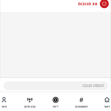
38 תגובות
ראשי
האשטאגים
דיווח
צבע אדום
אישי