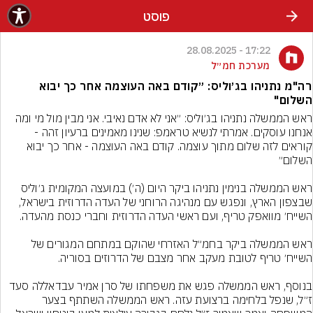
פוסט
17:22 - 28.08.2025
מערכת חמ״ל
רה"מ נתניהו בג׳וליס: ״קודם באה העוצמה אחר כך יבוא
השלום"
ראש הממשלה נתניהו בג׳וליס: ״אני לא אדם נאיבי. אני מבין מול מי ומה 
אנחנו עוסקים. אמרתי לנשיא טראמפ: שנינו מאמינים ברעיון זהה - 
קוראים לזה שלום מתוך עוצמה. קודם באה העוצמה - אחר כך יבוא 
ראש הממשלה בנימין נתניהו ביקר היום (ה׳) במועצה המקומית ג׳וליס 
שבצפון הארץ, ונפגש עם מנהיגה הרוחני של העדה הדרוזית בישראל, 
ראש הממשלה ביקר בחמ״ל האזרחי שהוקם במתחם המגורים של 
בנוסף, ראש הממשלה פגש את משפחתו של סרן אמיר עבדאללה סעד 
ז״ל, שנפל בלחימה ברצועת עזה. ראש הממשלה השתתף בצער 