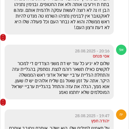
בתח ת וירעיבו אותה ולא את החטופים. ובנימין נתניהו 
הבן זו נה לא רוצה לעשות עסקה ולהמית אותם. ומה8 
לאוקטובר אין לבנימין נתניהו השרמו טה מנדט להיות 
ראש ממשלה והוא לא נבחר העם וכל פעולה שלו היא 
לא דעת ורצון העם.!
20:16 - 28.08.2025
אסי פנחס
שלום לא יגיע כל עוד יש דת משני הצדדים די למכור 
לוקשים כאילו תשאר רוהמ לנצח. נסתפק בהגליית עזה 
והתחלת הגליית ערביי ישראל אדוני ראש הממשלה 
היקר. אתה על זמן שאול גם שליח אלוהים יש לו שעון. 
אנא ממך, הגלה את עזה והתחל בהגליית ערביי ישראל 
המוסלמים שלא יחתמו נאמנ
19:47 - 28.08.2025
יהודה חפץ
על תאמינו למילים שלו ,הוא ישקר  אותכם ויסובב אותכם 