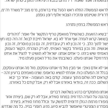
לראש הממשלה התלוו ראש הסגל צחי ברוורמן, מ״מ 
״בשיא הזוועות, כשהשייח' מוואפק טריף התקשר אלי ואמר: 'היהודים 
בשואה קראו לעזרה וא
ישר לתוך הלב. כי זה נכון לא רק עובדתית, זה גם נכון מוסרית, זה נכון 
אנושית. וזה נכון במיוחד בקשר האמיתי, לא רק הצהרתי, הקשר העמוק 
האמיתי שיש בינינו. כי אחים אנחנו. ישראל לא תושיט יד להציל את אחינו 
אני לא אדם נאיבי. אני מבין מול מי אנחנו עוסקים, מול מה אנחנו עוסקים, 
בגלל זה הפעלנו כוח. אמרתי לנשיא טראמפ: שנינו מאמינים ברעיון זהה - 
קוראים לזה שלום מתוך עוצמה. קודם באה העוצמה - אחר כך יבוא 
בהגנה על העדה הדרוזית במחוז סווידא, אבל לא רק שם, ביצירת אזור 
מפורז מרמת הגולן דרומית לדמשק עד וכולל מחוז סווידא, ביצירת 
מסדרון הומניטרי שיאפשר להביא סיוע, מזון, חומרי בנייה, כל מה ש