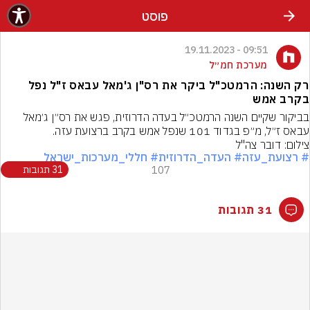
פוסט
09:51 - 19.11.2023
מערכת חמ״ל
רק השנה: הרמטכ"ל ביקר את רס"ן ג'מאל עבאס ז"ל נפל
בקרב אמש
בביקור שקיים השנה הרמטכ״ל בעדה הדרוזית, פגש את רס״ן ג׳מאל 
עבאס ז״ל, מ״פ בגדוד 101 שנפל אמש בקרב ברצועת עזה.
צילום: דובר צה"ל
# רצועת_עזה
# העדה_הדרוזית
# חללי_מערכות_ישראל
107
31 תגובות
31 תגובות