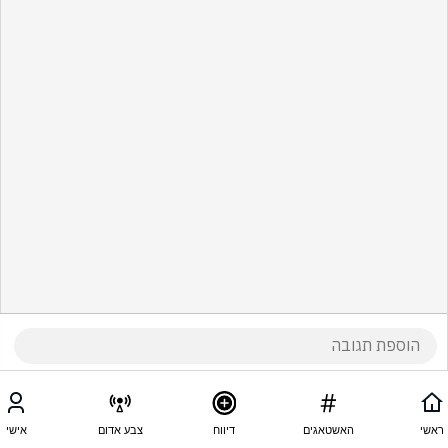
ראשי
האשטאגים
דיווח
צבע אדום
אישי