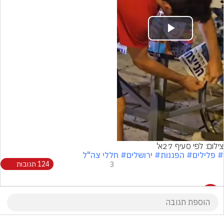
Play
Video
צילום: לפי סעיף 27א'
# פלילים
# הפגנות
# ירושלים
# חללי צה"ל
3
124 תגובות
124 תגובות