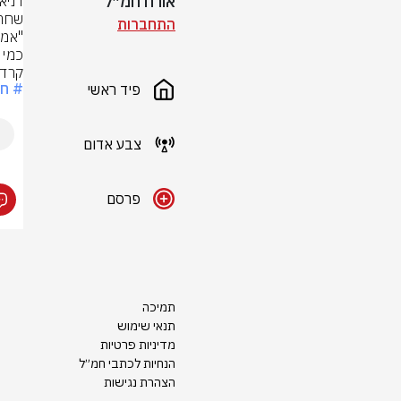
אורח חמ״ל
שחרו
התחברות
כמי 
קרדיט
# חט
פיד ראשי
צבע אדום
פרסם
תמיכה
תנאי שימוש
מדיניות פרטיות
הנחיות לכתבי חמ״ל
הצהרת נגישות