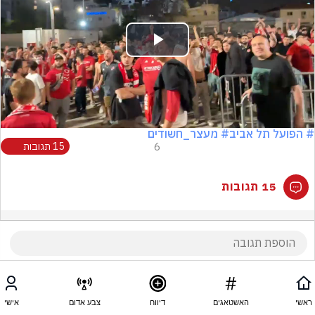
Play
Video
# הפועל תל אביב
# מעצר_חשודים
6
15 תגובות
15 תגובות
ראשי
האשטאגים
דיווח
צבע אדום
אישי