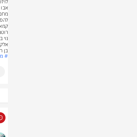
בן חמו הפ
# מ