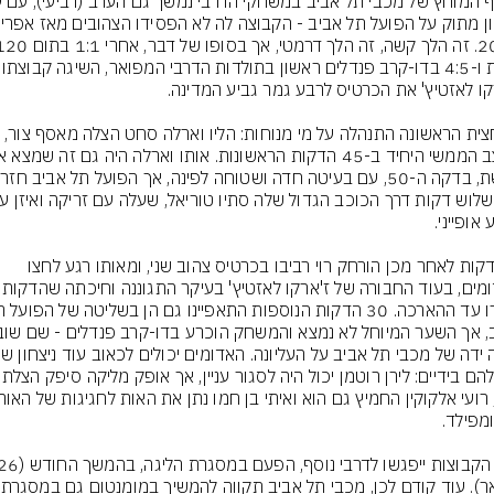
המחצית הראשונה התנהלה על מי מנוחות: הליו וארלה סחט הצלה מאסף צו
15 דקות לאחר מכן הורחק רוי רביבו בכרטיס צהוב שני, ומאותו רגע לחצו 
האדומים, בעוד החבורה של ז'ארק
היה להם בידיים: לירן רוטמן י
בינואר). ע