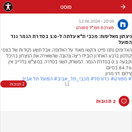
פוסט
20:04 - 13.06.2024
מערכת חמ"ל ספורט
ניצחון מאליפות: מכבי ת"א עלתה ל-1:0 בסדרת הגמר נגד
הפועל
האדומים נתנו פייט והקשו מאוד על האלופה, אבל תשע נקודות של בונסי 
קולסון ברבע האחרון הובילו ריצה צהובה שהשאירה את הניצחון בהיכל 
וקבעה 0:1 בסדרת הגמר. המשחק השני בסדרה: במוצ"ש בדרייב אין. 
84:76 בסיום.
צילום: דני מרון
# ספורט
# כדורסל
# מכבי_תל_אביב
# הפועל תל אביב
11
2 תגובות
2 תגובות