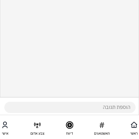
ראשי
האשטאגים
דיווח
צבע אדום
אישי