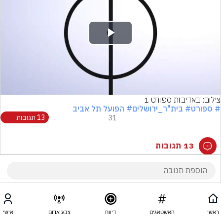
Play
Video
צילום: באדיבות ספורט 1
# ספורט
# בית"ר_ירושלים
# הפועל תל אביב
31
13 תגובות
13 תגובות
ראשי
האשטאגים
דיווח
צבע אדום
אישי