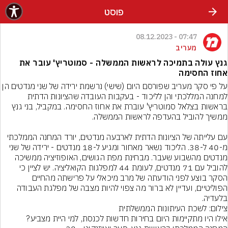
פוסט
07:47 - 08.12.2023
מעריב
גנץ עולה בתמיכה לראשות הממשלה - סמוטריץ' עובר את
אחוז החסימה
על פי סקר מעריב שפורסם היום (שישי) נרשמת ירידה של שני מנדטים הן 
למחנה המללכתי והן לליכוד - בעקבות העובדה שהציונות הדתית 
בראשות בצלאל סמוטריץ' עוברת את אחוז החסימה. במקביל, בני גנץ 
עם עלייתה של הציונות הדתית לארבעה מנדטים, יורד המחנה הממלכתי 
מ-40 ל-38. הליכוד נשאר מאחור ומגיע ל-18 מנדטים - ירידה של שני 
מנדטים מהשבוע שעבר. מבחינת מפת הגושים, האופוזיציה ממשיכה 
להוביל עם 71 מנדטים, לעומת 44 למפלגות הקואליציה. יש לציין כי 
הסקר בוצע לפני הודעתה של מרב מיכאלי על פרישתה מהחיים 
הפוליטיים, ועדיין לא ברור מה צפוי להיות מצבה של מפלגת העבודה 
בלעדיה.
צילום: לשכת העיתונות הממשלתית