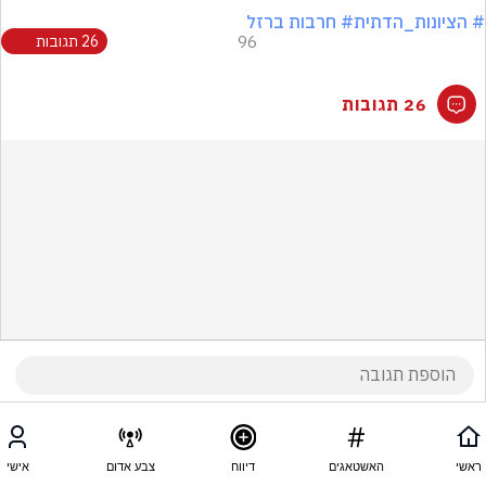
# הציונות_הדתית
# חרבות ברזל
96
26 תגובות
26 תגובות
ראשי
האשטאגים
דיווח
צבע אדום
אישי