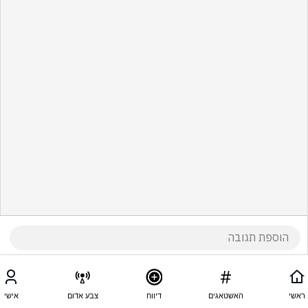
ראשי
האשטאגים
דיווח
צבע אדום
אישי