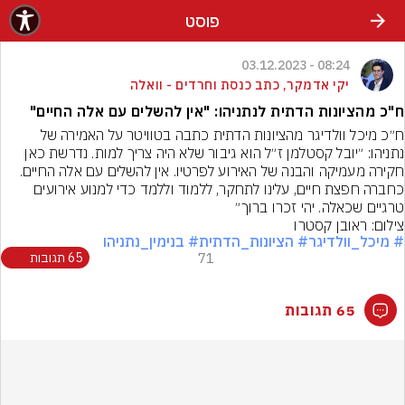
פוסט
08:24 - 03.12.2023
יקי אדמקר, כתב כנסת וחרדים - וואלה
ח"כ מהציונות הדתית לנתניהו: "אין להשלים עם אלה החיים"
ח״כ מיכל וולדיגר מהציונות הדתית כתבה בטוויטר על האמירה של 
נתניהו: ‏״יובל קסטלמן ז״ל הוא גיבור שלא היה צריך למות. נדרשת כאן 
חקירה מעמיקה והבנה של האירוע לפרטיו. אין להשלים עם אלה החיים. 
כחברה חפצת חיים, עלינו לתחקר, ללמוד וללמד כדי למנוע אירועים 
טרגיים שכאלה. יהי זכרו ברוך״
צילום: ראובן קסטרו
# מיכל_וולדיגר
# הציונות_הדתית
# בנימין_נתניהו
71
65 תגובות
65 תגובות