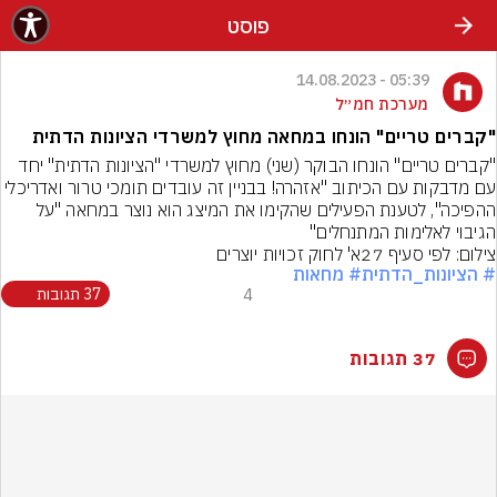
פוסט
05:39 - 14.08.2023
מערכת חמ״ל
"קברים טריים" הונחו במחאה מחוץ למשרדי הציונות הדתית
"קברים טריים" הונחו הבוקר (שני) מחוץ למשרדי "הציונות הדתית" יחד 
עם מדבקות עם הכיתוב "אזהרה! בבניין זה עובדים תומכי טרור ואדריכלי 
ההפיכה", לטענת הפעילים שהקימו את המיצג הוא נוצר במחאה "על 
הגיבוי לאלימות המתנחלים"
צילום: לפי סעיף 27א' לחוק זכויות יוצרים
# הציונות_הדתית
# מחאות
4
37 תגובות
37 תגובות