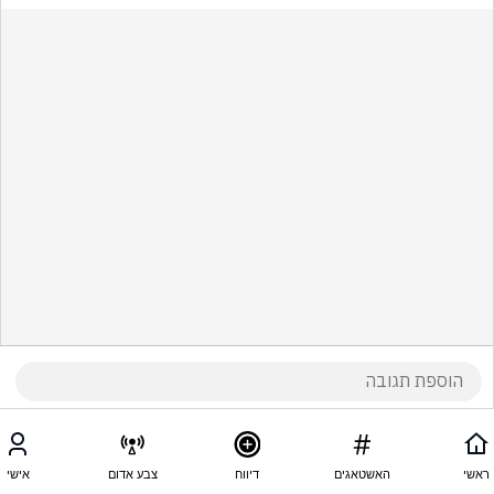
ראשי
האשטאגים
דיווח
צבע אדום
אישי