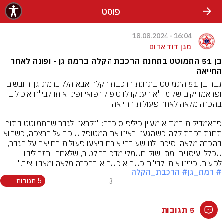
פוסט
16:04 - 18.08.2024
מגן דוד אדום
בן 51 התמוטט בתחנת הרכבת הקלה ברמת גן - ופונה לאחר
החייאה
גבר בן 51 התמוטט בתחנת הרכבת הקלה אבא הלל ברמת גן. חובשים 
ופראמדיקים של מד"א העניקו לו טיפול רפואי ופינו אותו לבי"ח איכילוב 
פראמדיקית במד"א מעיין פיליפ סיפרה: "נקראנו לגבר שהתמוטט בתוך 
תחנת רכבת קלה. כשהגענו ראינו את המטופל שוכב על הרצפה, כשהוא 
בהכרה מלאה. סיפרו לנו שעוברי אורח ביצעו פעולות החייאה על הגבר, 
שכללו עיסויים ומתן שוק חשמלי מדפיברילטור, שלאחריו חזר ליבו 
לפעום. פינינו אותו לבי"ח כשהוא כשהוא בהכרה מלאה ומצבו יציב."
# רמת_גן
# הרכבת_הקלה
3
5 תגובות
5 תגובות