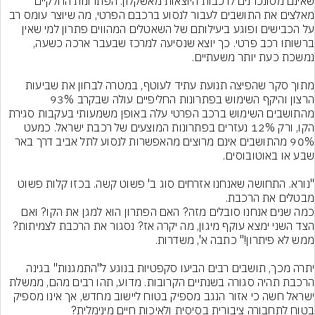
שאינם מסונכרנים לרכבות היוצאות מאשקלון. הפתרונות החלקיים 
מאלצים את התושבים לעבור לנסוע ברכבם הפרטי, מה שיוצר עומס רב 
על הכבישים ופוגע ביעילותם של השאטלים המהווים פתרון למי שאין 
ברשותו רכב פרטי. כך יוצא שנסיעה למרכז שבעבר ארכה כשעה, 
מתוך סקר שהפיצה תנועת עתיד לעוטף, במטרה לבחון את שביעות 
הרצון והיקף השימוש בפתרונות החליפיים עולה שבקרב 93% 
מהתושבים השימוש ברכב הפרטי עלה באופן משמעותי בעקבות סגירת 
הקו, ורק 12% נעזרים בפתרונות המוצעים של רכבת ישראל. כמעט 
90% מהתושבים אינם מרוצים מהאפשרות לנסוע לתל אביב דרך באר 
"נורא. התחושה שאנחנו אזרחים סוג ב' פשוט קשה. בכזו קלות פשוט 
כמה שנים אנחנו סובלים מזה? האם הפתרון הוא למגן את הקו? ואם 
הצד השני ימצא עוקף מיגון, מה יקרה אז? נסגור את הרכבת לצמיתות? 
יתרה מכך, תושבים רבים הביעו סקפטיות בנוגע ל"התמגנות" בגינה 
הרכבת תהיה סגורה בשנתיים הקרובות. מדוע, תהו רבים מהם, ממשלת 
ישראל חשה כי אזור הנגב מספיק בטוח ליישוב מחדש, אך אינו מספיק 