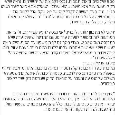
500 שיתופים ומאות תגובות. נכנס לקבוצות של ירושלמים. נראה שלא 
רק לי נעשה עוול אלא משהו שהוא שיטתי והשאלה אם אפשר לייצר 
הגיוני. נגיד פעם ראשונה תקבל קנס של 20 שקל. אבל לקנוס אותי 
ב-180 שקל על כל כרטיס ועוד אומר לי 'תגיד תודה שלא קנסתי את 
ירקוני לא מתכוון לוותר. לדבריו, "אני מנסה להגיע למירי רגב ולייצר את 
המודעות לזה וממשיך לוועדת ערר מטעם המדינה, שזאת ועדה שלא 
התכנסה מאז 2020, ומצדי הולך גם לבית משפט עד הסוף. הייתי רוצה 
לעשות שינוי ושאנשים אחרים יצליחו ליהנות ממנו כי זה באמת עוול. ומה 
קורה אם תייר מגיע לישראל וזאת הנקודה הראשונה שהוא רואה פה? 
אללה איסתור".
צילום: אריאל זנדברג
מחברת כפיר הרכבת הקלה נמסר: "נסיעה ברכבת הקלה מחייבת תיקוף 
באפליקציה טרם הכניסה לרכבת. כניסה לרכבת ללא תשלום משמעה אי 
תשלום על הנסיעה ומעבר על הוראות החוק שגורמת נזק ישיר לקופה 
"יצוין כי בכל התחנות, באתר החברה ובאמצעי התקשורת השונים 
מפורסם המידע כיצד ואיך ניתן לשלם עבור הנסיעה, במטרה שהנוסעים 
יבדקו זאת טרם כניסתם לרכבת. כלל שהנוסעים סבורים שנעשה עוול, 