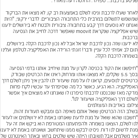
לאחר שעלו לרכבת וניסו לשלם באמצעות רב קו, לא מצאו את הברקוד 
שמשמש לתשלום במרבית כלי התחבורה הציבוריים. לדברי ירקוני, "היות 
ואנחנו לא נוסעים דרך קבע בתחבורה ציבורית ולבטח לא בירושלים ידענו 
שיש אפליקציה שנקראת moovit שאפשר דרכה לחייב את הנסיעה 
לא ידענו שזה נכון לרכבת ישראל אבל לא נכון לרכבת הקלה בירושלים. 
תום לב אמיתי לכל עניין ודבר! זוגתי הורידה את האפליקציה לטלפון ועלינו 
"חיפשנו את הקוד בכניסה לקרון על מנת שיחייב אותנו בדמי הנסיעה 
בסך 5.5 שקלים, לא מצאנו אותו ומרחוק ראינו את הכרטיסן שבודק 
כרטיסים לנוסעים, קראנו לו על מנת שיעזור לנו להבין איך ניתן לשלם דרך 
האפליקציה. הוא הגיע, כאשר כל מה שסיפרתי עד עכשיו לקח פחות 
מדקה מאז שנכנסנו לרכבת! סיפרנו לו שאנחנו לא מוצאים איך אפשר 
לשלם דרך האפליקציה ושיעזור לנו".
צילום: באדיבות המצולמים
בשלב הזה הכרטיסן שואל אותם מאיפה הם ומבקש תעודות זהות, 
"חשבנו שהוא שואל על מנת לדעת שאנחנו באמת לא ירושלמים או לעזור 
לנו לשלם, הוצאנו בשמחה ולהפתעתנו המטורפת הוא ביקש את זה על 
מנת לרשום לנו דוח. 
איך משלמים אבל תשובתו הייתה שיש שלטים בחוץ ו