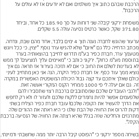
הרכבת שבהם כתוב איך משלמים ואם לא יודעים אז לא עולים על 
משפחת ירקוני קיבלה שני דוחות על סך 185.90 כל אחד, וביחד 
ערעור שהוגש לחברה נענה תוך 4 ימים בלבד, אחד מהם שבת, ונדחה. 
מכתב הדחייה כלל גם "איום" שלא להגיש ערר נוסף: "יצוין, כי ככל ויוגש 
מטעמך ערר, חברת כפיר בע"מ תדרוש לחייבך בהוצאותיה בערר 
בתוספת מע"מ כחוק". ירקוני כותב כי "מאיימים עליך ו'מציעים' לך ממש 
לא בעדינות לשלם את החוב כי אם לא תזכה בעירור אז תראה גם איך 
נוציא ממך עוד כסף. אז חברת כפיר היקרה, הנה אני כאן מתחייב לעיני 
כולם שאלך איתכם עד קצה גבול היכולת המשפטית האפשרית במקרה 
זה. גם אם יעלה לי פי 1000 ממחיר הקנס המקורי אעשה זאת.
"ולגבי העובדים שלכם שמסתובבים ברכבת רצוי שתסבירו להם 
שלפעמים אפשר להיות נחמדים ללקוח שלכם ולעזור לו ולא רק לחפש 
את הדרך להעשיר את הקופה שלכם! עובד חברת כפיר הצליח בשתי 
דקות להרוס את החוויה של הבת שלנו כי היא ראתה את ההורים שלה 
מתרגזים והחליטה
בשיחה מספר ירקוני כי "הפוסט קיבל הרבה