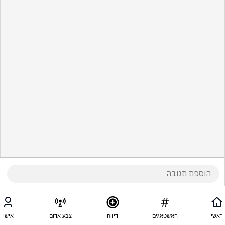
ראשי
האשטאגים
דיווח
צבע אדום
אישי