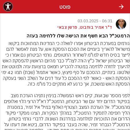
פוסט
06:31 - 03.03.2025
ד"ר אמיר בוחבוט, פרשן צבאי
הרמטכ"ל הבא חשף את הגישה שלו ללחימה בעזה
גורמים במערכת הביטחון אמרו לוואלה כי המדינות המתווכות ביקשו 
מישראל להאריך ביומיים את הסכם הפסקת אש, על מנת לאפשר להם 
לייצר בסיס חדש למו"מ לשחרור החטופים. גורמי הביטחון גם אמרו כי 
שר הביטחון ישראל כ"ץ הורה לצה"ל כבר מהיום הראשון להפסקת האש 
להיערך לחזרה ללחימה במטרה להכריע חמאס ברצועת עזה ולמוטט את 
שלטונו. בינתיים, ההסכם על סף פיצוץ, כאשר אתמול (שבת) תמו 42 ימי 
הפסקת האש - כאשר לפי ההסכם כל עוד דנים על השלב השני בעסקה 
לפני מספר שבועות, קיים ראש הממשלה בנימין נתניהו הערכת מצב 
בפיקוד הדרום יחד עם שר הביטחון, הרמטכ"ל רא"ל הרצי הלוי ואלופים 
מהמטכ"ל. אל הערכת המצב הצטרף האלוף במיל' איל זמיר, במסגרת 
הליך חפיפה לתפקיד הרמטכ"ל. במהלך הסקירות, הציגו מפקדי פיקוד 
הדרום את התוכניות למלחמה במדרגות השונות. לדברי גורמי ביטחון, 
הרמטכ"ל הנבחר זמיר, שהיה בעבר בפיקוד הדרום, ביטא את דעתו על 