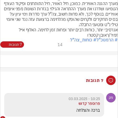
מערך ההגנה האווירית. כמוכן, חיל האוויר, חיל התותחנים ופיקוד העורף 
הטמיעו ושדרגו את מערך ההתראה והגילוי בגזרות השונות מפני איומים 
אוויריים. בנוסף לכך, ולא פחות חשוב, צה"ל ערך סדרות וימי עיון על 
בסיס תחקירים ולקחים שהופקו מהלחימה ברצועת עזה נגד שני איומי 
טילי נ"ט ומטעני החבלה.
אגרסיבי יותר, כוחות רבים יותר ופחות זמן לחימה. האלוף אייל 
זמיר/ראובן קסטרו
# הרמטכ"ל
# כוחות_צה"ל
14
7 תגובות
7 תגובות
10:25 - 03.03.2025
פרוספר קדוש
ברכה והצלחה