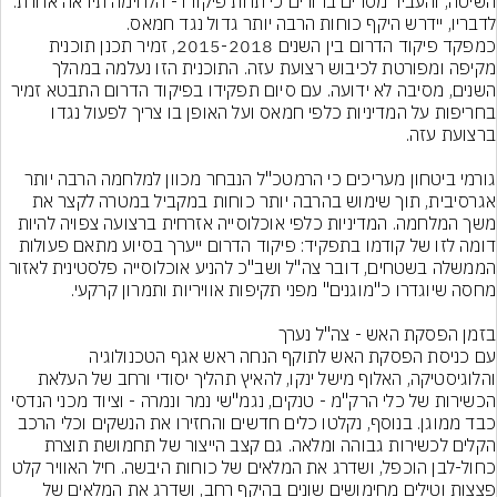
השיטה, והעביר מסרים ברורים כי תחת פיקודו - הלחימה תיראה אחרת. 
כמפקד פיקוד הדרום בין השנים 2015-2018, זמיר תכנן תוכנית 
מקיפה ומפורטת לכיבוש רצועת עזה. התוכנית הזו נעלמה במהלך 
השנים, מסיבה לא ידועה. עם סיום תפקידו בפיקוד הדרום התבטא זמיר 
בחריפות על המדיניות כלפי חמאס ועל האופן בו צריך לפעול נגדו 
גורמי ביטחון מעריכים כי הרמטכ"ל הנבחר מכוון למלחמה הרבה יותר 
אגרסיבית, תוך שימוש בהרבה יותר כוחות במקביל במטרה לקצר את 
משך המלחמה. המדיניות כלפי אוכלוסייה אזרחית ברצועה צפויה להיות 
דומה לזו של קודמו בתפקיד: פיקוד הדרום ייערך בסיוע מתאם פעולות 
הממשלה בשטחים, דובר צה"ל ושב"כ להניע אוכלוסייה פלסטינית לאזור 
עם כניסת הפסקת האש לתוקף הנחה ראש אגף הטכנולוגיה 
והלוגיסטיקה, האלוף מישל ינקו, להאיץ תהליך יסודי ורחב של העלאת 
הכשירות של כלי הרק"מ - טנקים, נגמ"שי נמר ונמרה - וציוד מכני הנדסי 
כבד ממוגן. בנוסף, נקלטו כלים חדשים והחזירו את הנשקים וכלי הרכב 
הקלים לכשירות גבוהה ומלאה. גם קצב הייצור של תחמושת תוצרת 
כחול-לבן הוכפל, ושדרג את המלאים של כוחות היבשה. חיל האוויר קלט 
פצצות וטילים מחימושים שונים בהיקף רחב, ושדרג את המלאים של 