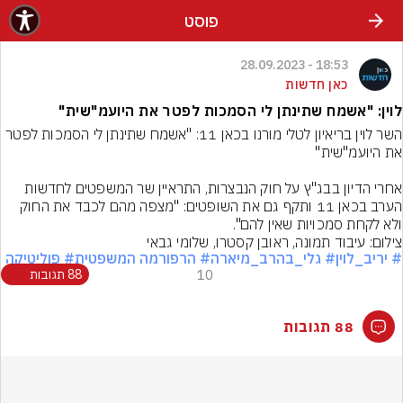
פוסט
18:53 - 28.09.2023
כאן חדשות
לוין: "אשמח שתינתן לי הסמכות לפטר את היועמ"שית"
השר לוין בריאיון לטלי מורנו בכאן 11: "אשמח שתינתן לי הסמכות לפטר 
אחרי הדיון בבג"ץ על חוק הנבצרות, התראיין שר המשפטים לחדשות 
הערב בכאן 11 ותקף גם את השופטים: "מצפה מהם לכבד את החוק 
ולא לקחת סמכויות שאין להם".
צילום: עיבוד תמונה, ראובן קסטרו, שלומי גבאי
# יריב_לוין
# גלי_בהרב_מיארה
# הרפורמה המשפטית
# פוליטיקה
10
88 תגובות
88 תגובות