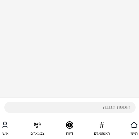
ראשי
האשטאגים
דיווח
צבע אדום
אישי