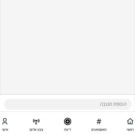
ראשי
האשטאגים
דיווח
צבע אדום
אישי