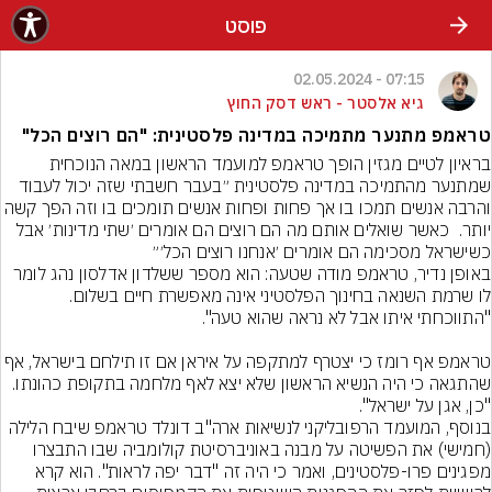
פוסט
07:15 - 02.05.2024
גיא אלסטר - ראש דסק החוץ
טראמפ מתנער מתמיכה במדינה פלסטינית: "הם רוצים הכל"
בראיון לטיים מגזין הופך טראמפ למועמד הראשון במאה הנוכחית 
שמתנער מהתמיכה במדינה פלסטינית ״בעבר חשבתי שזה יכול לעבוד 
והרבה אנשים תמכו בו אך פחות ופחות אנשים תומכים בו וזה הפך
יותר.  כאשר שואלים אותם מה הם רוצים הם אומרים ׳שתי מדינות׳ אבל 
כשישראל מסכימה הם אומרים ׳אנחנו רוצים הכל׳״
באופן נדיר, טראמפ מודה שטעה: הוא מספר ששלדון אדלסון נהג לומר 
לו שרמת השנאה בחינוך הפלסטיני אינה מאפשרת חיים בשלום. 
טראמפ אף רומז כי יצטרף למתקפה על איראן אם זו תילחם בישראל
שהתגאה כי היה הנשיא הראשון שלא יצא לאף מלחמה בתקופת כהונתו. 
"כן, אגן על ישראל".
בנוסף, המועמד הרפובליקני לנשיאות ארה"ב דונלד טראמפ שיבח הלילה 
(חמישי) את הפשיטה על מבנה באוניברסיטת קולומביה שבו התבצרו 
מפגינים פרו-פלסטינים, ואמר כי היה זה "דבר יפה לראות". הוא קרא 