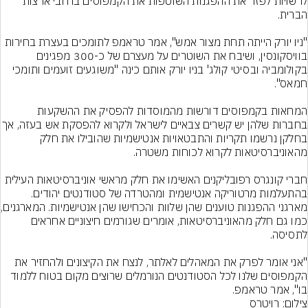
לרשויות לפזר את ההפגנות השוטפות את הקמפוסים ברחבי ארצות 
"ניו יורק הייתה תחת מצור אמש", אמר טראמפ לתומכים בעצרת בחירות 
בוויסקונסין, ושיבח את השוטרים על מעצרם של כ-300 מפגינים 
בקולומביה ובסיטי קולג' בניו יורק אותם כינה "משוגעים זועמים ותומכי 
המחאות בקמפוסים דורשות מהמוסדות להפסיק את ההשקעות 
בחברות שלהן יש קשרים צבאיים לישראל ולקרוא לה
בחלקן נרשמו תקריות והתבטאויות אנטישמיות שהובילו את חלק 
חברי קונגרס רפובליקנים האשימו את חלק מראשי אוניברסיטאות העילית 
בהתעלמות מרטוריקה אנטישמית ומהטרדה של סטודנטים יהודים. 
מארגני ההפגנות טוענ
כמו גם חלק מהאוניברסיטאות, אומרים שגורמים חיצוניים אחראים 
"אני אומר לפרק את המאהלים לאלתר, לנצח את הקיצונים ולהחזיר את 
הקמפוסים שלנו לכל הסטודנטים הנורמלים שרוצים מקום בטוח ללמוד 
בו", אמר טראמפ.
צילום: רויטרס