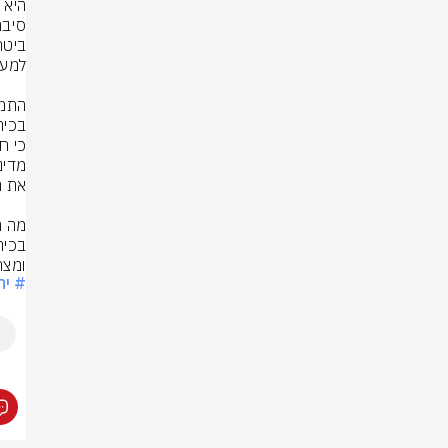
ומצר
# יח