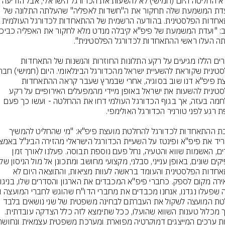
פיפ"א החליטה היום (חמישי) לא להשעות את הכדורגל הישראלי, אבל ה
שוועדת המשמעת שלה תחקור את ה"חשדות לאפליה" שהעלתה התלונה של 
ההתאחדות הפלסטינית. בהודעה הרשמית של ההתאחדות לכדורגל העו
הדברים הללו מגיעים על רקע התלונות החוזרות והנשנות של התאחדות 
מועצת פיפ"א דנו שוב בסוגיה, אחרי שבמרץ שעבר קראה ההתאחדות 
הפלסטינית להשעות את ישראל באופן מיידי מהמפעלים האירופיים על רקע 
המלחמה בעזה, אך בגוף הכדורגל העולמי דחו את ההחלטה - ועשו כך פעם 
תגובת ההתאחדות לכדורגל להחלטת מועצת פיפ"א: "מי שהחליט להמשיך 
שקרים, האשמות שווא והטעיה, נחל פעם נוספת תבוסה. פעלנו לאורך זמן 
ההתאחדות הפלסטינית והעומד בראשה לעוות מציאות, והתוצאה היום לא 
החלטת המועצה לשקול את העברתם לבחינה משפטית של שני נושאים בלבד 
מתוך מכלול טענות השווא שהועלו, ככל שתימצא לזה כלל הצדקה עובדתית. 