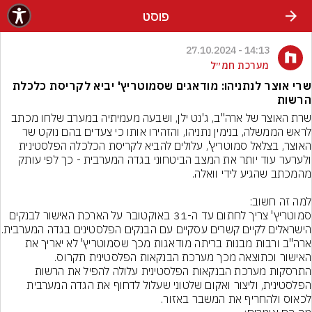
פוסט
14:13 - 27.10.2024
מערכת חמ״ל
שרי אוצר לנתניהו: מודאגים שסמוטריץ' יביא לקריסת כלכלת
הרשות
שרת האוצר של ארה"ב, ג'נט ילן, ושבעה מעמיתיה במערב שלחו מכתב 
לראש הממשלה, בנימין נתניהו, והזהירו אותו כי צעדים בהם נוקט שר 
האוצר, בצלאל סמוטריץ', עלולים להביא לקריסת הכלכלה הפלסטינית 
ולערער עוד יותר את המצב הביטחוני בגדה המערבית - כך לפי עותק 
סמוטריץ' צריך לחתום עד ה-31 באוקטובר על הארכת האישור לבנקים 
ארה"ב ורבות מבנות בריתה מודאגות מכך שסמוטריץ' לא יאריך את 
התרסקות מערכת הבנקאות הפלסטינית עלולה להפיל את הרשות 
הפלסטינית, וליצור ואקום שלטוני שעלול לדחוף את הגדה המערבית 
לכאוס ולהחריף את המשבר באזור.