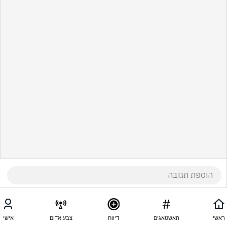
ראשי
האשטאגים
דיווח
צבע אדום
אישי