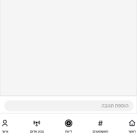
ראשי
האשטאגים
דיווח
צבע אדום
אישי