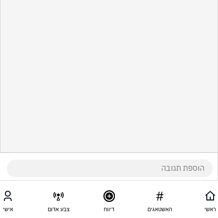
ראשי
האשטאגים
דיווח
צבע אדום
אישי