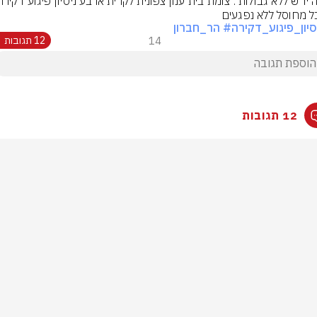
 מחוסל ללא נפגעים
סיון_פיגוע_דקירה
# הר_חברון
14
12 תגובות
12 תגובות