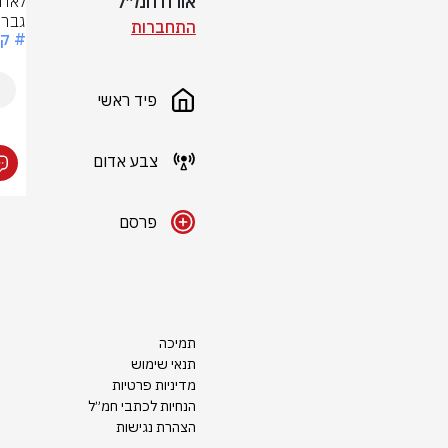
אורח חמ״ל
גבר כבן 30 עם 
התחברות
# קר
פיד ראשי
צבע אדום
פרסם
תמיכה
תנאי שימוש
מדיניות פרטיות
הנחיות לכתבי חמ״ל
הצהרת נגישות