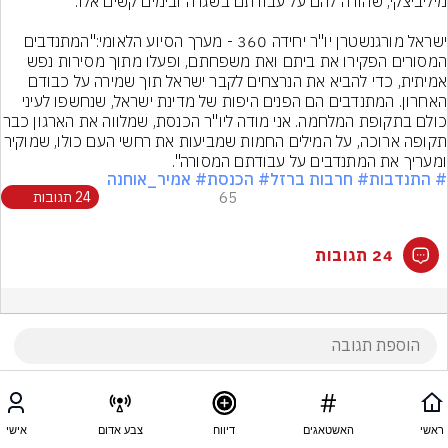
ישראל מורגנשטרן יו"ר יחידה 360 - מערך הסיוע הלאומי:"המתנדבים 
המסורים הפקירו את ביתם ואת משפחתם, ופעלו מתוך מסירות נפש 
אמיתית, כדי להביא את הנרצחים לקבר ישראל תוך שמירה על כבודם 
האחרון. המתנדבים הם הפנים היפות של מדינת ישראל, שנחשפו לעיני 
כולם בתקופת המלחמה. אני מודה ליו"ר הכנס
תקופה ארוכה, על המילים החמות שמביעות את רחשי העם כולו, שמ
ומעריך את המתנדבים על עבודתם המסורה".
# התנדבות
# חרבות ברזל
# הכנסת
# אמיר_אוחנה
65
24 תגובות
24 תגובות
ראשי
האשטאגים
דיווח
צבע אדום
אישי