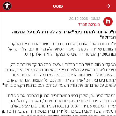
פוסט
18:12 - 20.12.2023
מערכת חמ״ל
ח"כ אוחנה למתנדבים: "אני רוצה להודות לכם על המצווה
הגדולה"
יו"ר הכנסת אמיר אוחנה, אירח היום (ד') במשכן הכנסת את מפקדי 
הצוותים של יחידה 360 - מערך הסיוע הלאומי, יחד עם היו"ר ישראל 
מפקדי הצוותים של מחוז הדרום, שפעלו החל מבוקר שמחת תורה, 
סיפרו ליושב הראש על מלאכת פינוי וזיהוי גופות הנרצחים הי"ד, אותה 
ביצעו במהלך השבועות הראשונים של המלחמה. יו"ר הכנסת אמר 
למתנדבים באירוע, "אני רוצה להודות לכם על המצווה הגדולה שאתם 
במהלך הפגישה, הוקרן בפני המשתתפים סרטון המסכם את פעילות 
מתנדבי היחידה ביישובי העוטף ובמחנה 'שורה', מאז פרוץ המלחמה. 
לאחר המפגש עם יו"ר הכנסת, נכנסו נציגי המתנדבים ליציע באולם 
המליאה, שם התקבלו בברכה על ידי חברי הכנסת ויו"ר הישי