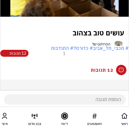
# מכבי_תל_אביב
# כדורסל
# התנדבות
1
12 תגובות
12 תגובות
ראשי
האשטאגים
דיווח
צבע אדום
אישי