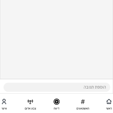
ראשי
האשטאגים
דיווח
צבע אדום
אישי