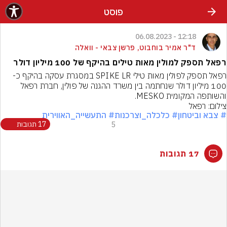
פוסט
12:18 - 06.08.2023
ד"ר אמיר בוחבוט, פרשן צבאי - וואלה
רפאל תספק למולין מאות טילים בהיקף של 100 מיליון דולר
רפאל תספק לפולין מאות טילי SPIKE LR במסגרת עסקה בהיקף כ- 
100 מיליון דולר שנחתמה בין משרד ההגנה של פולין, חברת רפאל 
והשותפה המקומית MESKO.
צילום: רפאל
# צבא וביטחון
# כלכלה_וצרכנות
# התעשייה_האווירית
5
17 תגובות
17 תגובות