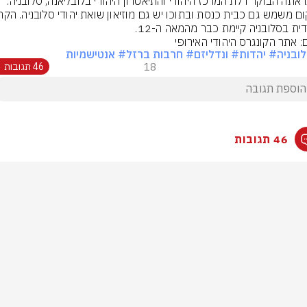
כך נראתה הבוקר דלת המרכז היהודי והתיאטרון היהודי בלובליאנה, סלובניה. 
דית בסלובניה קיימת כבר מהמאה ה-12.
ם: אתר הקונגרס היהודי האירופי
ובניה
# יהדות
# ונדליזם
# חרבות ברזל
# אנטישמיות
18
46 תגובות
46 תגובות