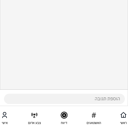
ראשי
האשטאגים
דיווח
צבע אדום
אישי