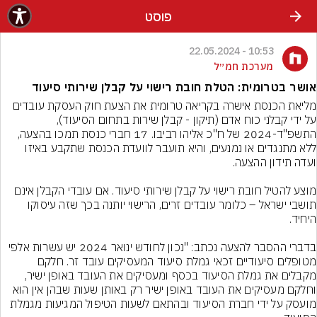
פוסט
10:53 - 22.05.2024
מערכת חמ״ל
אושר בטרומית: הטלת חובת רישוי על קבלן שירותי סיעוד
מליאת הכנסת אישרה בקריאה טרומית את הצעת חוק העסקת עובדים 
על ידי קבלני כוח אדם (תיקון - קבלן שירות בתחום הסיעוד), 
התשפ"ד-2024 של ח"כ אליהו רביבו. 17 חברי כנסת תמכו בהצעה, 
ללא מתנגדים או נמנעים, והיא תועבר לוועדת הכנסת שתקבע באיזו 
מוצע להטיל חובת רישוי על קבלן שירותי סיעוד. אם עובדי הקבלן אינם 
תושבי ישראל – כלומר עובדים זרים, הרישוי יותנה בכך שזה עיסוקו 
בדברי ההסבר להצעה נכתב: "נכון לחודש ינואר 2024 יש עשרות אלפי 
מטופלים סיעודיים זכאי גמלת סיעוד המעסיקים עובד זר. חלקם 
מקבלים את גמלת הסיעוד בכסף ומעסיקים את העובד באופן ישיר, 
וחלקם מעסיקים את העובד באופן ישיר רק באותן שעות שבהן אין הוא 
מועסק על ידי חברת הסיעוד ובהתאם לשעות הטיפול המגיעות מגמלת 