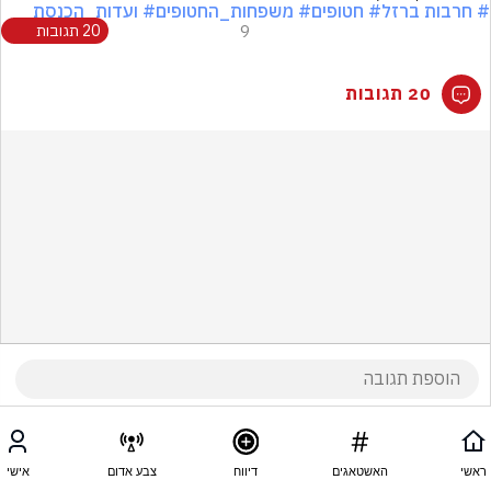
# חרבות ברזל
# חטופים
# משפחות_החטופים
# ועדות_הכנסת
9
20 תגובות
20 תגובות
ראשי
האשטאגים
דיווח
צבע אדום
אישי