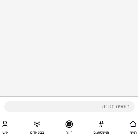
ראשי
האשטאגים
דיווח
צבע אדום
אישי