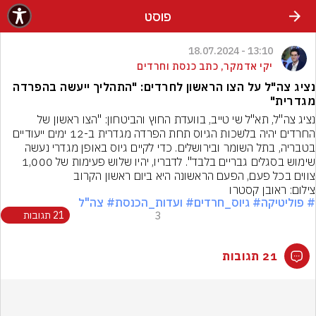
פוסט
13:10 - 18.07.2024
יקי אדמקר, כתב כנסת וחרדים
נציג צה"ל על הצו הראשון לחרדים: "התהליך ייעשה בהפרדה
מגדרית"
נציג צה"ל, תא"ל שי טייב, בוועדת החוץ והביטחון: "הצו ראשון של 
החרדים יהיה בלשכות הגיוס תחת הפרדה מגדרית ב-12 ימים ייעודיים 
בטבריה, בתל השומר ובירושלים. כדי לקיים גיוס באופן מגדרי נעשה 
שימוש בסגלים גבריים בלבד". לדבריו, יהיו שלוש פעימות של 1,000 
צווים בכל פעם, הפעם הראשונה היא ביום ראשון הקרוב
צילום: ראובן קסטרו
# פוליטיקה
# גיוס_חרדים
# ועדות_הכנסת
# צה"ל
3
21 תגובות
21 תגובות