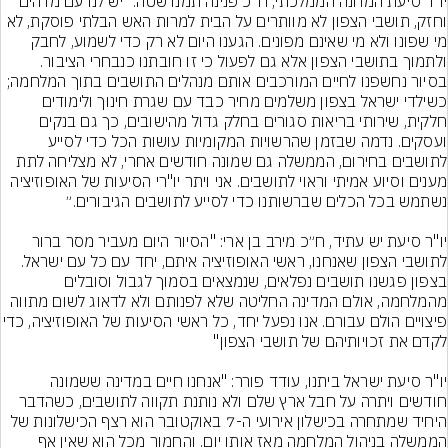
יו״ר סיעת המחנה הממלכתי, ח״כ פנינה תמנו שטה: ״יש לנו עם מדהים 
וחזק, תושבי הצפון לא מוותרים על הבית למרות האש הבלתי פוסקת, לא 
מי שפונו ולא מי שאינם מפונים. הגענו היום לא רק כדי לשמוע, לחבק 
ולתמוך בתושבי הצפון אלא גם לפעול כי זו חובתנו כנבחרי הציבור. 
בסיור נחשפנו לחיים המורכבים אותם מנהלים התושבים בתוך המלחמה; 
כשילדי ישראל בצפון משלמים מחיר כבד עם שגרת חינוך ולימודים 
חלקית, שירותי בריאות סגורים בחלק גדול מהישובים, כך גם בנקים 
ועסקים. נדמה שבזמן שהרשויות המקומיות עושות הכל כדי לסייע 
לתושבים בחירום, הממשלה גם שמונה חודשים אחרי, לא מצליחה לתת 
מענים וסיוע אמיתי וראוי לתושבים. אני ויתר יו"רי הסיעות של האופוזיציה 
יו"ר סיעת יש עתיד, ח״כ מירב בן ארי: "הסיור היום מעביר מסר ברור 
לתושבי הצפון שאנחנו, ראשי האופוזיציה איתם, יחד עם כל עם ישראל. 
בצפון פגשנו תושבים נפלאים, שנמצאים בסמוך לגבול וסובלים 
מהמלחמה, אולם המדינה החליטה שלא לפנותם ולא לדאוג לשום מתווה 
פיצויים הולם עבורם. אנו נפעל יחד, כל ראשי 
יו"ר סיעת ישראל ביתנו, עודד פורר: "אנחנו חיים במדינה ששמונה 
חודשים ויתרה על חבל ארץ שלם ולא נותנת תקווה לתושבים, כשהדבר 
היחיד שמתחרה בכישלון אירועי ה-7 באוקטובר הוא רצף הכישלונות של 
הממשלה בניהול המלחמה מאז אותו יום. והחמור מכל הוא שאין אף 