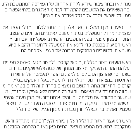
מנהיג או נבחר ציבור שיודע לקחת אחריות על הפארסה המתמשכת הזו, 
וכך משאירים את התושבים להתמודד לבד מול אתגרים בלתי אפשריים. 
יו"ר סיעת הימין הממלכתי, זאב אלקין: "נדהמתי לגלות במהלך הסיור את 
עוצמת המחדל הממשלתי במתן המענים לאתגרים הגדולים שהמצב 
הנוכחי בצפון מעמיד בפני התושבים והרשויות. אפעל יחד עם חבריי 
ראשי הסיעות בכנסת כדי להניע את הממשלה להתעורר ולהביא סיוע 
ראש מועצת חצור הגלילית, מיכאל קבסה: "לחצור הגיעו כ-300 מפונים 
ועליהם המדינה מעניקה תקצוב מגוחך של כמה אלפי שקלים בודדים 
בשנה, כך שהרצון הטוב לסייע למפונים הופך למעמסה על הרשויות 
הקולטות. במציאות הנוכחית לא ניתן להמשיך. בעלי העסקים בגליל 
קורסים, התיירות מתה, התושבים נמצאים בחרדות והילדים בטראומה. מי 
שפונה מתמודד עם מציאות של עקירה מביתם ללא אופק של חזרה, ומי 
שנשאר מתמודד עם מלחמה יום יומית. אנחנו דורשים מתן מענה אמיתי 
ומשמעותי למצב בגליל, הן מבחינת פתרון לסוגייה מעבר לגבול וטיפול 
ראש המועצה האזורית הגליל העליון, גיורא זלץ: "הפתרון מתרחק והאש 
מתקרבת, לתושבים המפונים ולאלו החיים כאן באזור מלחמה, הסבלנות 