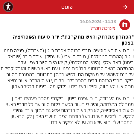
פוסט
14:18 - 16.06.2024
מערכת חמ״ל
"הפתרון מתרחק והאש מתקרבת": יו"ר סיעות האופוזיציה
בצפון
יו"ר סיעות האופוזיציה, חברי הכנסת אפרת רייטן (העבודה), פנינה תמנו 
שטה (המחנה הממלכתי), מירב בן ארי (יש עתיד), עודד פורר (ישראל 
ביתנו) וזאב אלקין (הימין הממלכתי), קיימו היום סיור בצפון עקב 
ההסלמה במצב הבטחוני. הח"
על מנת לשמוע על מצוקותיהם ולסייע במתן פתרונות. במסגרת הסיור 
ביקרו חברי הכנסת בבית הספר ״לב״ בקיבוץ נאות מרדכי אשר נמצא 
יו״ר סיעת העבודה, ח״כ אפרת רייטן: "ביקרתי מספר פעמים בצפון 
מתחילת המלחמה, והיה לי חשוב הפעם ליזום סיור עם כל חבריי ראשי 
סיעות האופוזיציה, לא רק כאות הזדהות אלא גם מתוך צורך אמיתי 
להקשיב ולחפש מענים. בעל כורחם הפכו תושבי הצפון לקו הראשון 