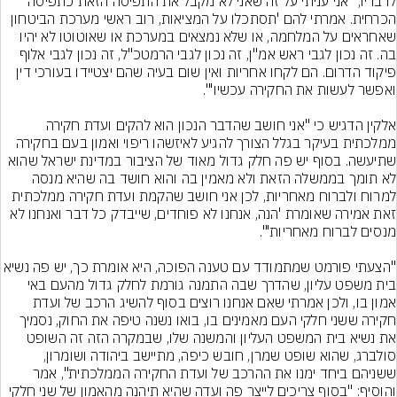
לדבריו, "אני עניתי על זה שאני לא מקבל את התפיסה הזאת כתפיסה 
הכרחית. אמרתי להם 'תסתכלו על המציאות, רוב ראשי מערכת הביטחון 
שאחראים על המלחמה, או שלא נמצאים במערכת או שאוטוטו לא יהיו 
בה. זה נכון לגבי ראש אמ"ן, זה נכון לגבי הרמטכ"ל, זה נכון לגבי אלוף 
פיקוד הדרום. הם לקחו אחריות ואין שום בעיה שהם יצטיידו בעורכי דין 
אלקין הדגיש כי "אני חושב שהדבר הנכון הוא להקים ועדת חקירה 
ממלכתית בעיקר בגלל הצורך להגיע לאיזשהו ריפוי ואמון בעם בחקירה 
שתיעשה. בסוף יש פה חלק גדול מאוד של הציבור במדינת ישראל שהוא 
לא תומך בממשלה הזאת ולא מאמין בה והוא חושד בה שהיא מנסה 
למרוח ולברוח מאחריות, לכן אני חושב שהקמת ועדת חקירה ממלכתית 
זאת אמירה שאומרת 'הנה, אנחנו לא פוחדים, שייבדק כל דבר ואנחנו לא 
"הצעתי פורמט שמתמודד עם טענה הפוכה, היא אומרת כך, יש פה נש
בית משפט עליון, שהדרך שבה התמנה גורמת לחלק גדול מהעם באי 
אמון בו, ולכן אמרתי שאם אנחנו רוצים בסוף להשיג הרכב של ועדת 
חקירה ששני חלקי העם מאמינים בו, בואו נשנה טיפה את החוק, נסמיך 
את נשיא בית המשפט העליון והמשנה שלו, שבמקרה הזה זה השופט 
סולברג, שהוא שופט שמרן, חובש כיפה, מתיישב ביהודה ושומרון, 
ששניהם ביחד ימנו את ההרכב של ועדת החקירה הממלכתית", אמר 
והוסיף: "בסוף צריכים לייצר פה ועדה שהיא תיהנה מהאמון של שני חלקי 