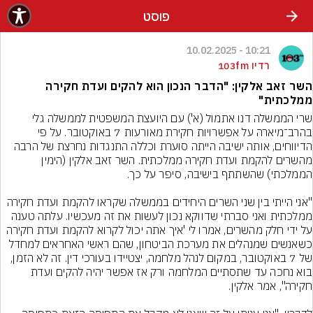
פוסט
10:21 - 10.02.2025
רדיו 103fm
השר זאב אלקין: "הדבר הנכון הוא להקים ועדת חקירה
ממלכתית"
שרי הממשלה דנו אתמול (א') עם היועצת המשפטית לממשלה גלי 
בהרב־מיארה על אפשרויות חקירת מאורעות 7 באוקטובר. על פי 
הדיווחים, אותה ישיבה הייתה סוערת וכללה התנגדות נחרצת של הרבה 
מהשרים להקמת ועדת חקירה ממלכתית. השר זאב אלקין (הימין 
"אני הייתי בין שני השרים היחידים בממשלה שקראו להקמת ועדת חקירה 
ממלכתית ואני סברתי שדווקא נכון לעשות את זה מעכשיו. עלתה טענה 
על ידי חלק מהשרים, אמרו לי 'איך אתה יכול לקרוא להקמת ועדת חקירה 
כשאנשים שמנהלים את מערכת הביטחון, שהם ראשי האחראים למחדל 
של 7 באוקטובר, במקום לנהל מלחמה, יצטיידו בעורכי דין. זה לא הזמן, 
בוא נחכה עד שתסתיים המלחמה ורק אז אפשר יהיה להקים ועדת 