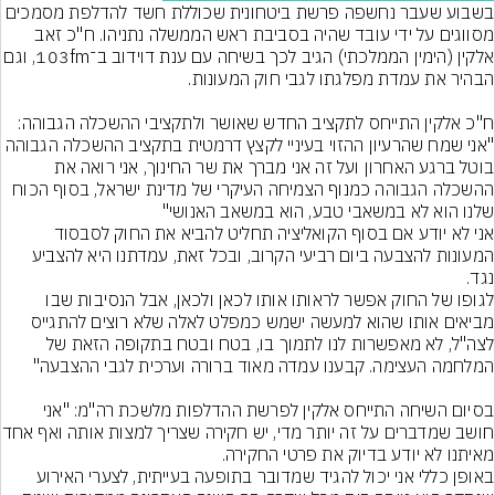
בשבוע שעבר נחשפה פרשת ביטחונית שכוללת חשד להדלפת מסמכים 
מסווגים על ידי עובד שהיה בסביבת ראש הממשלה נתניהו. ח"כ זאב 
אלקין (הימין הממלכתי) הגיב לכך בשיחה עם ענת דוידוב ב
ח"כ אלקין התייחס לתקציב החדש שאושר ולתקציבי ההשכלה הגבוהה: 
"אני שמח שהרעיון ההזוי בעיניי לקצץ דרמטית בתקציב ההשכלה הגבוהה 
בוטל ברגע האחרון ועל זה אני מברך את שר החינוך, אני רואה את 
ההשכלה הגבוהה כמנוף הצמיחה העיקרי של מדינת ישראל, בסוף הכוח 
שלנו הוא לא במשאבי טבע, הוא במשאב האנושי"
אני לא יודע אם בסוף הקואליציה תחליט להביא את החוק לסבסוד 
המעונות להצבעה ביום רביעי הקרוב, ובכל זאת, עמדתנו היא להצביע 
נגד.
לגופו של החוק אפשר לראותו אותו לכאן ולכאן, אבל הנסיבות שבו 
מביאים אותו שהוא למעשה ישמש כמפלט לאלה שלא רוצים להתגייס 
לצה"ל, לא מאפשרות לנו לתמוך בו, בטח ובטח בתקופה הזאת של 
בסיום השיחה התייחס אלקין לפרשת ההדלפות מלשכת רה"מ: "אני 
חושב שמדברים על זה יותר 
מאיתנו לא יודע בדיוק את פרטי החקירה.
באופן כללי אני יכול להגיד שמדובר בתופעה בעייתית, לצערי האירוע 