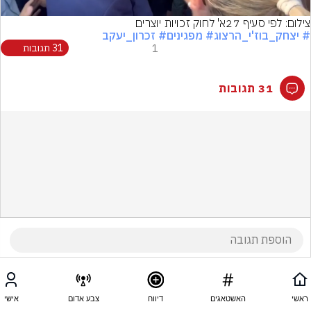
צילום: לפי סעיף 27א' לחוק זכויות יוצרים
# יצחק_בוז'י_הרצוג
# מפגינים
# זכרון_יעקב
1
31 תגובות
31 תגובות
ראשי
האשטאגים
דיווח
צבע אדום
אישי