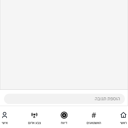
ראשי
האשטאגים
דיווח
צבע אדום
אישי