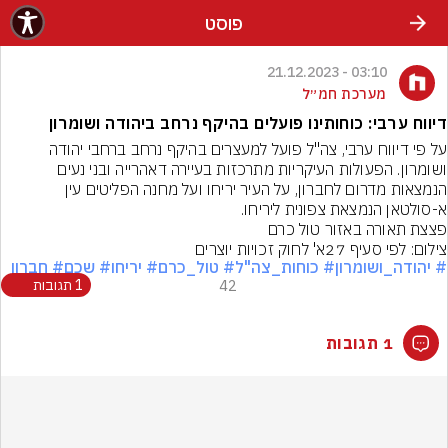
פוסט
03:10 - 21.12.2023
מערכת חמ״ל
דיווח ערבי: כוחותינו פועלים בהיקף נרחב ביהודה ושומרון
על פי דיווח ערבי, צה"ל פועל למעצרים בהיקף נרחב ברחבי יהודה 
ושומרון. הפעולות העיקריות מתרכזות בעיירה דאהרייה ובני נעים 
הנמצאות מדרום לחברון, על העיר יריחו ועל מחנה הפליטים עין 
א-סולטאן הנמצאת צפונית ליריחו.
פצצת תאורה באזור טול כרם
צילום: לפי סעיף 27א' לחוק זכויות יוצרים
# יהודה_ושומרון
# כוחות_צה"ל
# טול_כרם
# יריחו
# שכם
# חברון
42
1 תגובות
1 תגובות