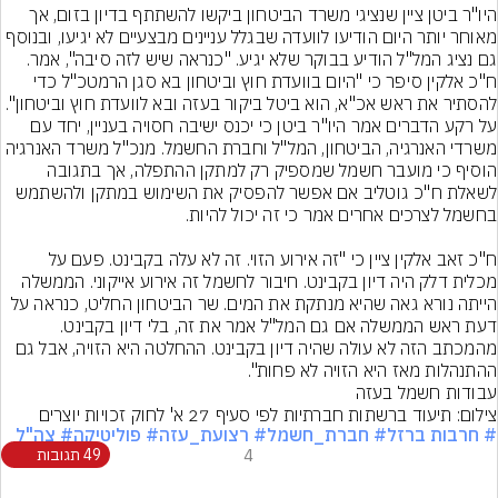
היו"ר ביטן ציין שנציגי משרד הביטחון ביקשו להשתתף בדיון בזום, אך 
מאוחר יותר היום הודיעו לוועדה שבגלל עניינים מבצעיים לא יגיעו, ובנוסף 
גם נציג המל"ל הודיע בבוקר שלא יגיע. "כנראה שיש לזה סיבה", אמר. 
ח"כ אלקין סיפר כי "היום בוועדת חוץ וביטחון בא סגן הרמטכ"ל כדי 
להסתיר את ראש אכ"א, הוא ביטל ביקור בעזה ובא לוועדת חוץ וביטחון".
על רקע הדברים אמר היו"ר ביטן כי יכנס ישיבה חסויה בעניין, יחד עם 
משרדי האנרגיה, הביטחון, המל"ל וחברת החשמל. מנכ"ל משרד האנרגיה 
הוסיף כי מועבר חשמל שמספיק רק למתקן ההתפלה, אך בתגובה 
לשאלת ח"כ גוטליב אם אפשר להפסיק את השימוש במתקן ולהשתמש 
ח"כ זאב אלקין ציין כי "זה אירוע הזוי. זה לא עלה בקבינט. פעם על 
מכלית דלק היה דיון בקבינט. חיבור לחשמל זה אירוע אייקוני. הממשלה 
הייתה נורא גאה שהיא מנתקת את המים. שר הביטחון החליט, כנראה על 
דעת ראש הממשלה אם גם המל"ל אמר את זה, בלי דיון בקבינט. 
מהמכתב הזה לא עולה שהיה דיון בקבינט. ההחלטה היא הזויה, אבל גם 
ההתנהלות מאז היא הזויה לא פחות".
עבודות חשמל בעזה
צילום: תיעוד ברשתות חברתיות לפי סעיף 27 א' לחוק זכויות יוצרים
# חרבות ברזל
# חברת_חשמל
# רצועת_עזה
# פוליטיקה
# צה"ל
4
49 תגובות