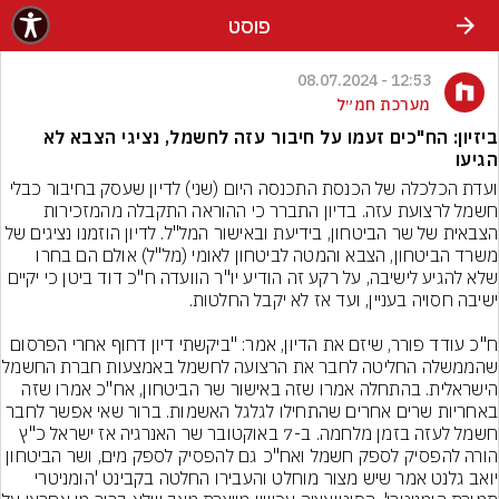
פוסט
12:53 - 08.07.2024
מערכת חמ״ל
ביזיון: הח"כים זעמו על חיבור עזה לחשמל, נציגי הצבא לא
הגיעו
ועדת הכלכלה של הכנסת התכנסה היום (שני) לדיון שעסק בחיבור כבלי 
חשמל לרצועת עזה. בדיון התברר כי ההוראה התקבלה מהמזכירות 
הצבאית של שר הביטחון, בידיעת ובאישור המל"ל. לדיון הוזמנו נציגים של 
משרד הביטחון, הצבא והמטה לביטחון לאומי (מל"ל) אולם הם בחרו 
שלא להגיע לישיבה, על רקע זה הודיע יו"ר הוועדה ח"כ דוד ביטן כי יקיים 
ח"כ עודד פורר, שיזם את הדיון, אמר: "ביקשתי דיון דחוף אחרי הפרסום 
שהממשלה החליטה לחבר את הרצועה
הישראלית. בהתחלה אמרו שזה באישור שר הביטחון, אח"כ אמרו שזה 
באחריות שרים אחרים שהתחילו לגלגל האשמות. ברור שאי אפשר לחבר 
חשמל לעזה בזמן מלחמה. ב-7 באוקטובר שר האנרגיה אז ישראל כ"ץ 
הורה להפסיק לספק חשמל ואח"כ גם להפסיק לספק מים, ושר הביטחון 
יואב גלנט אמר שיש מצור מוחלט והעבירו החלטה בקבינט 'הומניטרי 