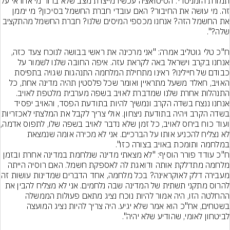
תמורת הומניטרי'. הסיטואציה עכשיו מ
זה. מי עושה את החיבור? האם עובדי חברת החשמל בסיכון? מי יממן 
את החשמל הזה? אנחנו מכספי המיסים שלנו? חברת החשמל מהתקציב 
ח"כ טלי גוטליב אמרה: "אני מרכינה את ראשי בבושה לנוכח צעד כזה, 
אנחנו בקרב וישראל באה לקראת עזה. איפה החובה שלנו לשמור על 
כבודם של חיילינו? ראינו מתחילת המלחמה התנהגות שגויה בתפיסת 
האויב, חאלד משעל מתראיין ואומר שכל פלסטין תהיה מדינה אחת, כל 
התנהלות אחרת שלנו שמדברת לאויב בשפה מערבית מלטפת לאויב. 
אנחנו ננצח בשדה הקרב ונמשיך להיות בתודעת הפסד, והאויב יפסיד 
בשדה הקרב ויהיה בתודעת ניצחון. אולי צריך לקבל את ה
ועוד כוח ביחס לאויב
לא נצליח להכניע אותו על הברכיים. אני לא מכירה אומה שנמצאת 
במלחמה ותומכת באויב בצורה כזו".
ח"כ עודד פורר הוסיף: "לא מצאתי מדינה שנלחמת במדינה אחרת ובזמן 
מלחמה מתדלקת אותה ודואגת לה לאספקת חשמל. האם רוסיה הייתה 
מעבירה דלק לאוקראינה? בכל מלח
להרוס מתקני תשתית של המדינה שבה נלחמים. אני לא מצליח להבין את 
ההחלטה הזו, היה אמור להיות נוכח נציג מתאם פעולות הממשלה 
בשטחים, אח"כ הוא אמר שלא יגיע. היה צריך להיות נציג המועצה 