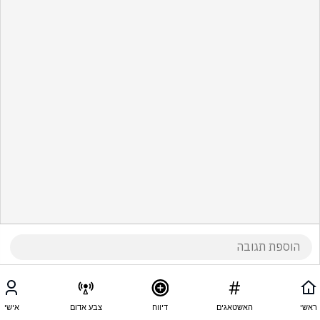
ראשי
האשטאגים
דיווח
צבע אדום
אישי