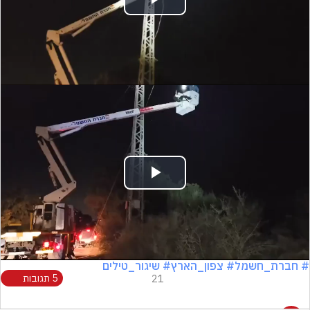
Play
Video
Play
Video
# חברת_חשמל
# צפון_הארץ
# שיגור_טילים
21
5 תגובות