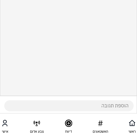
ראשי
האשטאגים
דיווח
צבע אדום
אישי