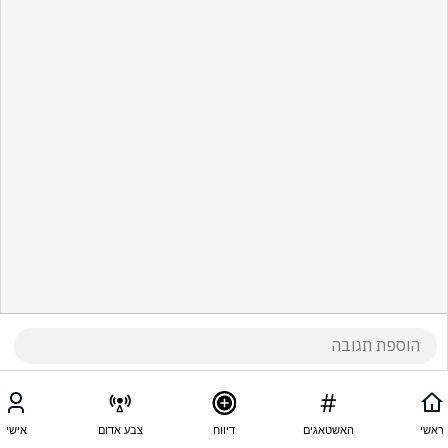
ראשי
האשטאגים
דיווח
צבע אדום
אישי