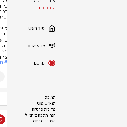
אורח חמ״ל
התחברות
פיד ראשי
צבע אדום
מצב 
צילום: צי
# ח
פרסם
תמיכה
תנאי שימוש
מדיניות פרטיות
הנחיות לכתבי חמ״ל
הצהרת נגישות