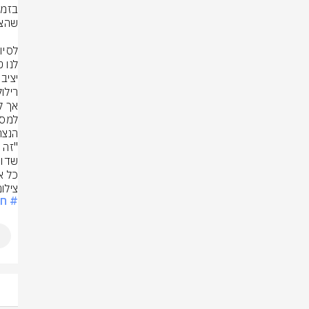
כל א
צילום:
# ח